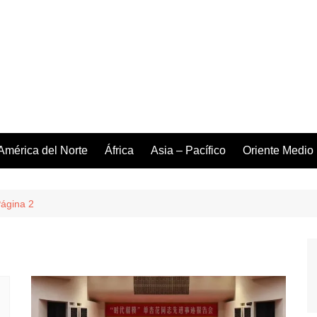
América del Norte
África
Asia – Pacífico
Oriente Medio
ágina 2