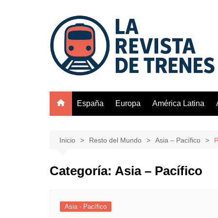
Saltar
al
contenido
España
Europa
América Latina
Inicio
Resto del Mundo
Asia – Pacífico
P
Categoría:
Asia – Pacífico
Asia - Pacífico