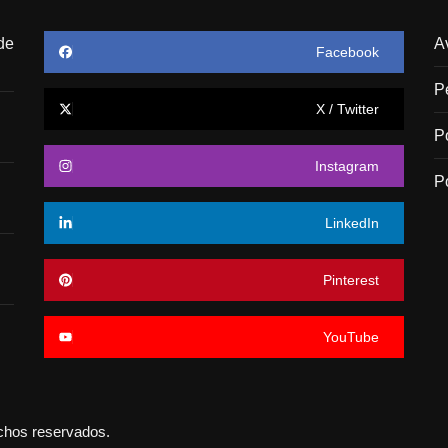
de
A
Facebook
P
X / Twitter
P
Instagram
P
LinkedIn
Pinterest
YouTube
echos reservados.