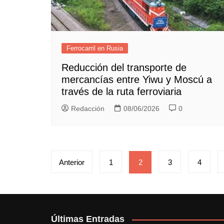
Ferrocarril en Rusia
Reducción del transporte de
mercancías entre Yiwu y Moscú a
través de la ruta ferroviaria
Redacción
08/06/2026
0
Paginación
Anterior
1
2
3
4
de
entradas
Últimas Entradas