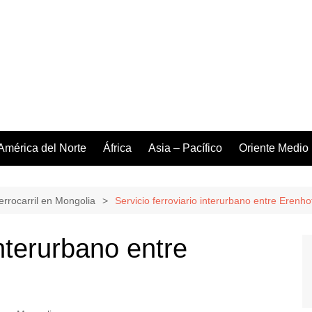
América del Norte
África
Asia – Pacífico
Oriente Medio
errocarril en Mongolia
Servicio ferroviario interurbano entre Erenho
interurbano entre