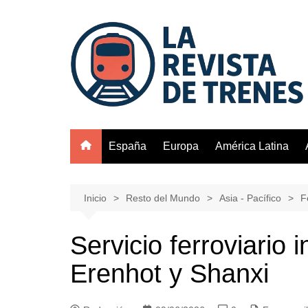
Saltar
al
contenido
España
Europa
América Latina
Inicio
Resto del Mundo
Asia - Pacífico
F
Servicio ferroviario 
Erenhot y Shanxi