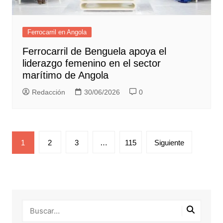
Ferrocarril en Angola
Ferrocarril de Benguela apoya el
liderazgo femenino en el sector
marítimo de Angola
Redacción
30/06/2026
0
Paginación
1
2
3
…
115
Siguiente
de
entradas