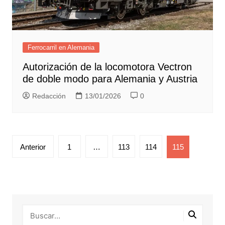
Ferrocarril en Alemania
Autorización de la locomotora Vectron
de doble modo para Alemania y Austria
Redacción
13/01/2026
0
Paginación
Anterior
1
…
113
114
115
de
entradas