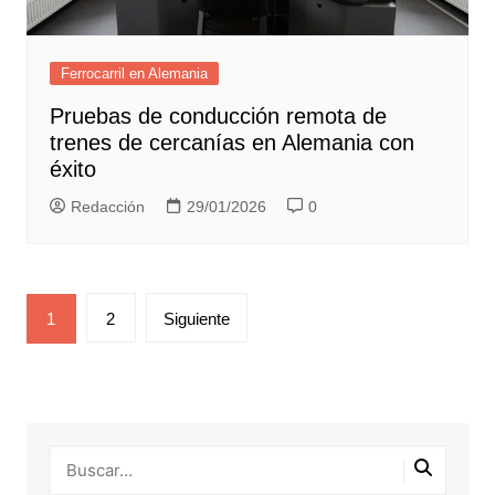
Ferrocarril en Alemania
Pruebas de conducción remota de
trenes de cercanías en Alemania con
éxito
Redacción
29/01/2026
0
Paginación
1
2
Siguiente
de
entradas