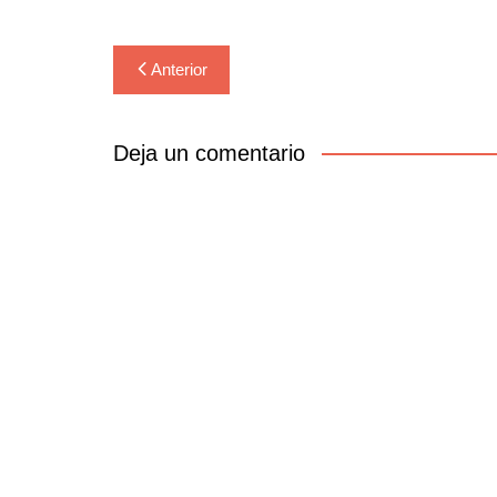
Navegación
Anterior
de
entradas
Deja un comentario