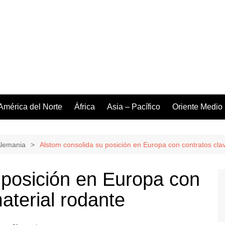
América del Norte
África
Asia – Pacífico
Oriente Medio
Alemania
Alstom consolida su posición en Europa con contratos cla
 posición en Europa con
aterial rodante