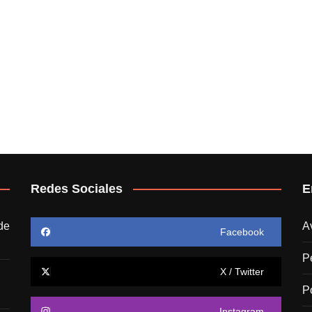
Redes Sociales
E
de
A
Facebook
P
X / Twitter
P
Instagram