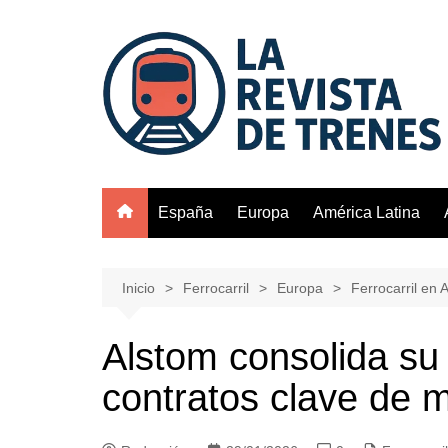
Saltar
al
contenido
España
Europa
América Latina
Inicio
Ferrocarril
Europa
Ferrocarril en 
Alstom consolida su
contratos clave de m