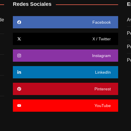
Redes Sociales
E
de
A
Facebook
P
X / Twitter
P
Instagram
P
LinkedIn
Pinterest
YouTube