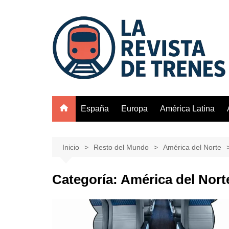
Saltar
al
contenido
España
Europa
América Latina
Inicio
Resto del Mundo
América del Norte
Categoría:
América del Nort