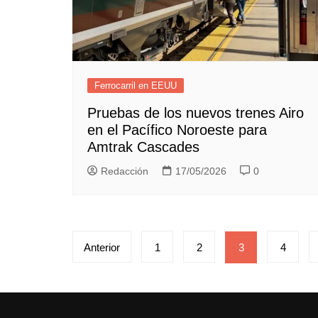
Ferrocarril en EEUU
Pruebas de los nuevos trenes Airo
en el Pacífico Noroeste para
Amtrak Cascades
Redacción
17/05/2026
0
Paginación
Anterior
1
2
3
4
de
entradas