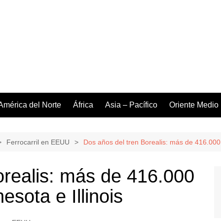
América del Norte
África
Asia – Pacífico
Oriente Medio
Ferrocarril en EEUU
Dos años del tren Borealis: más de 416.000 
orealis: más de 416.000
esota e Illinois