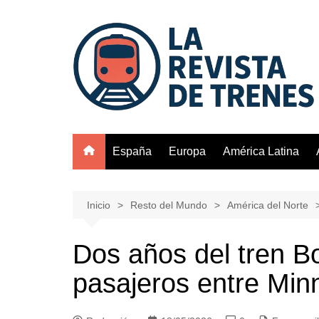
Saltar
al
contenido
España
Europa
América Latina
Inicio
Resto del Mundo
América del Norte
Dos años del tren B
pasajeros entre Minn