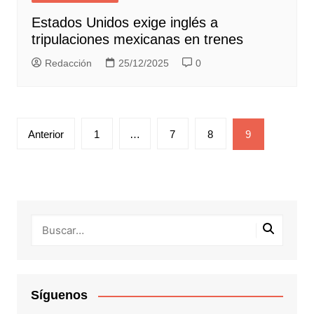
Estados Unidos exige inglés a
tripulaciones mexicanas en trenes
Redacción
25/12/2025
0
Paginación
Anterior
1
…
7
8
9
de
entradas
Síguenos