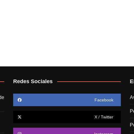
Redes Sociales
E
de
A
Facebook
P
X / Twitter
P
Instagram