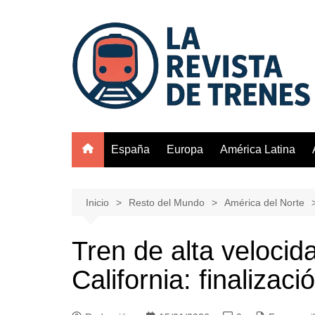
Saltar
al
contenido
España
Europa
América Latina
Inicio
Resto del Mundo
América del Norte
Tren de alta velocid
California: finalizac