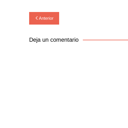
Navegación
Anterior
de
entradas
Deja un comentario