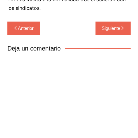
los sindicatos.
Navegación
Anterior
Siguiente
de
entradas
Deja un comentario