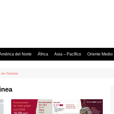
América del Norte
África
Asia – Pacífico
Oriente Medio
l en Guinea
inea