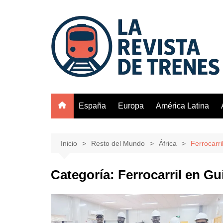
Saltar
al
contenido
España
Europa
América Latina
Inicio
Resto del Mundo
África
Ferrocarri
Categoría:
Ferrocarril en Gu