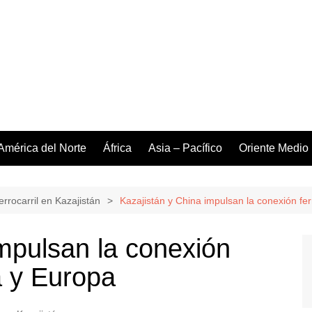
América del Norte
África
Asia – Pacífico
Oriente Medio
errocarril en Kazajistán
Kazajistán y China impulsan la conexión fer
impulsan la conexión
ia y Europa