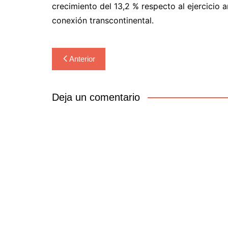
crecimiento del 13,2 % respecto al ejercicio a
conexión transcontinental.
Navegación
Anterior
de
entradas
Deja un comentario