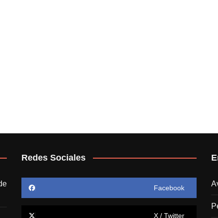
Redes Sociales
E
de
A
Facebook
P
X / Twitter