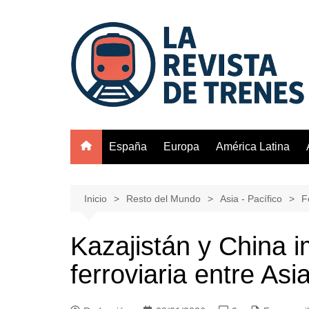
Saltar
al
contenido
España
Europa
América Latina
Inicio
Resto del Mundo
Asia - Pacífico
F
Kazajistán y China 
ferroviaria entre As