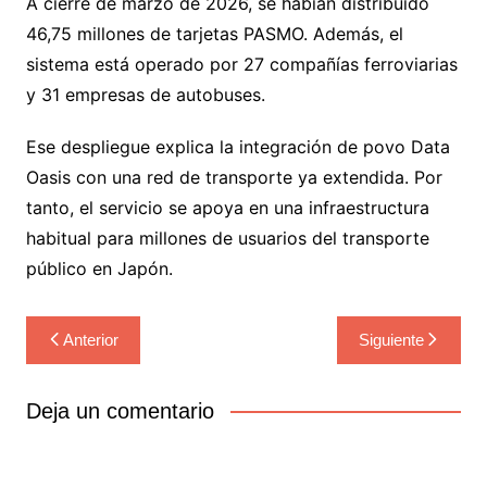
A cierre de marzo de 2026, se habían distribuido
46,75 millones de tarjetas PASMO. Además, el
sistema está operado por 27 compañías ferroviarias
y 31 empresas de autobuses.
Ese despliegue explica la integración de povo Data
Oasis con una red de transporte ya extendida. Por
tanto, el servicio se apoya en una infraestructura
habitual para millones de usuarios del transporte
público en Japón.
Navegación
Anterior
Siguiente
de
entradas
Deja un comentario