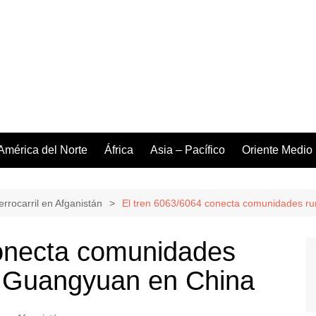
América del Norte
África
Asia – Pacífico
Oriente Medio
errocarril en Afganistán
El tren 6063/6064 conecta comunidades ru
conecta comunidades
 y Guangyuan en China