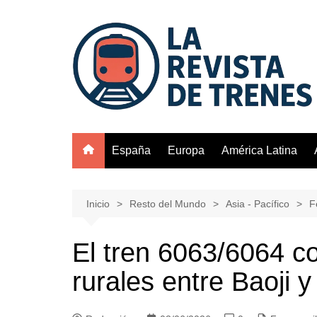
Saltar
al
contenido
España
Europa
América Latina
Inicio
Resto del Mundo
Asia - Pacífico
F
El tren 6063/6064 
rurales entre Baoji