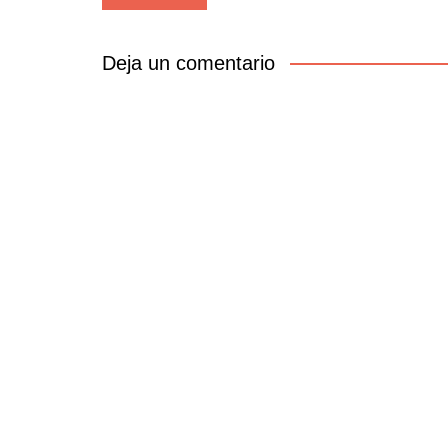
de
entradas
Deja un comentario