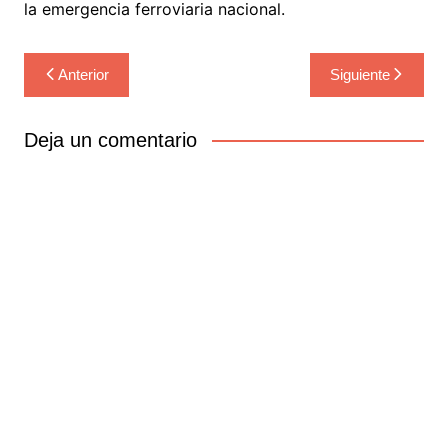
la emergencia ferroviaria nacional.
Navegación
Anterior
Siguiente
de
entradas
Deja un comentario