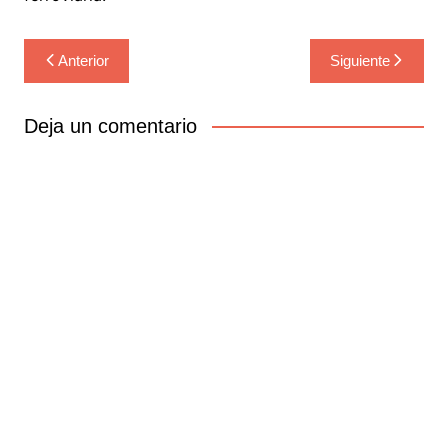
Navegación
Anterior
Siguiente
de
entradas
Deja un comentario