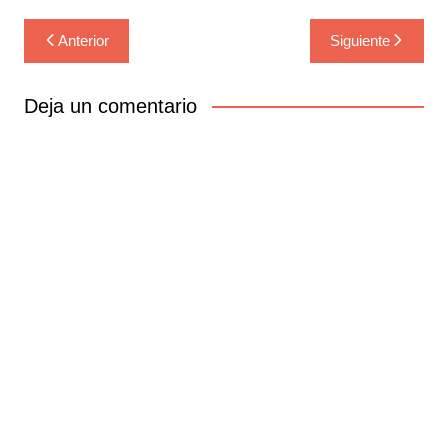
Navegación
Anterior
Siguiente
de
entradas
Deja un comentario