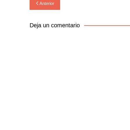
Navegación
Anterior
de
entradas
Deja un comentario