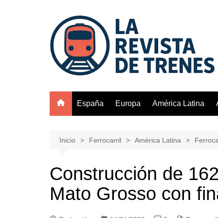
Saltar
al
contenido
España
Europa
América Latina
Inicio
Ferrocarril
América Latina
Ferrocar
Construcción de 162
Mato Grosso con fi