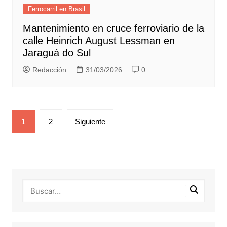
Ferrocarril en Brasil
Mantenimiento en cruce ferroviario de la
calle Heinrich August Lessman en
Jaraguá do Sul
Redacción
31/03/2026
0
Paginación
1
2
Siguiente
de
entradas