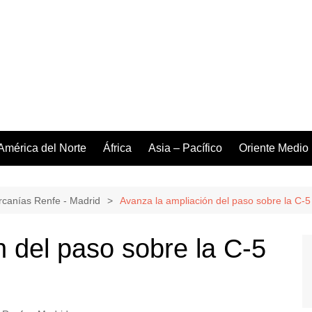
América del Norte
África
Asia – Pacífico
Oriente Medio
rcanías Renfe - Madrid
Avanza la ampliación del paso sobre la C-5
n del paso sobre la C-5