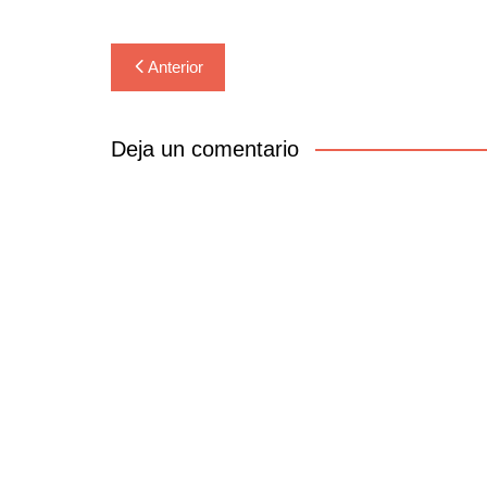
Navegación
Anterior
de
entradas
Deja un comentario