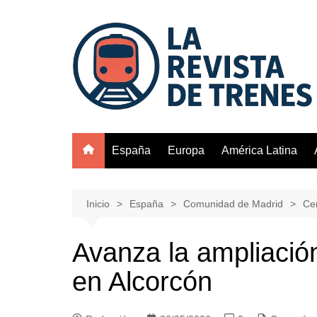
Saltar
al
contenido
España
Europa
América Latina
Inicio
España
Comunidad de Madrid
Ce
Avanza la ampliació
en Alcorcón