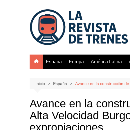
Saltar
al
contenido
España
Europa
América Latina
Inicio
España
Avance en la construcción de 
Avance en la constr
Alta Velocidad Burgo
expropiaciones