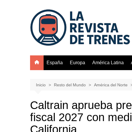
Saltar
al
contenido
España
Europa
América Latina
Inicio
Resto del Mundo
América del Norte
Caltrain aprueba pr
fiscal 2027 con medi
California