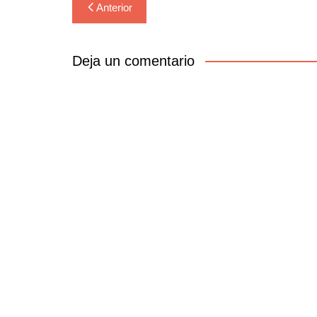
Navegación
Anterior
de
entradas
Deja un comentario