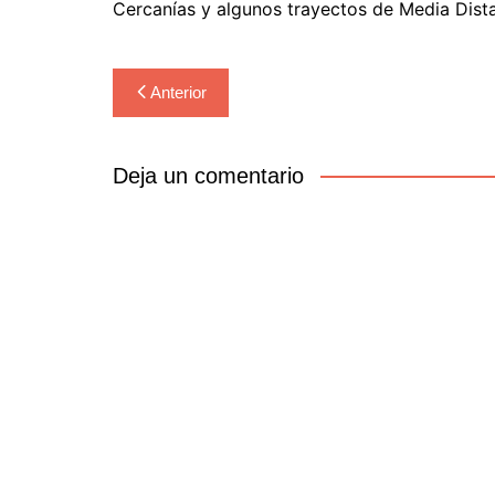
Cercanías y algunos trayectos de Media Dista
Navegación
Anterior
de
entradas
Deja un comentario