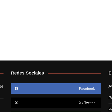
Redes Sociales
E
de
A
Facebook
P
X / Twitter
P