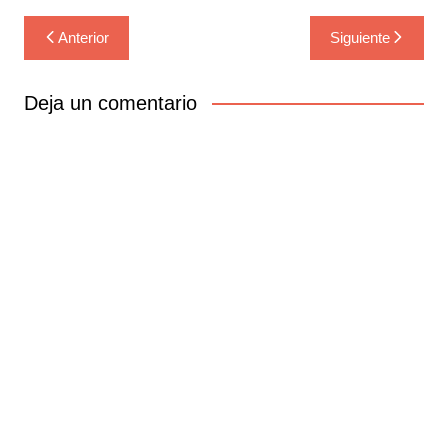
Navegación
Anterior
Siguiente
de
entradas
Deja un comentario