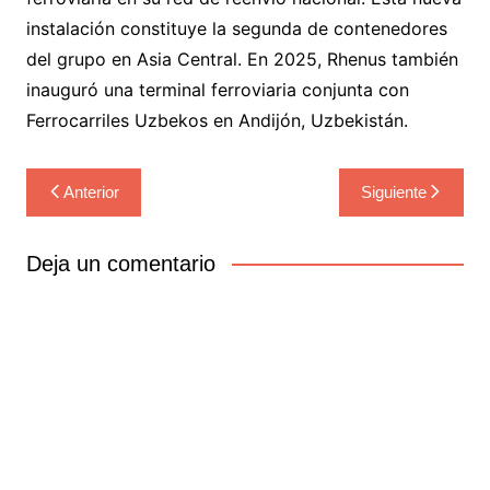
instalación constituye la segunda de contenedores
del grupo en Asia Central. En 2025, Rhenus también
inauguró una terminal ferroviaria conjunta con
Ferrocarriles Uzbekos en Andijón, Uzbekistán.
Navegación
Anterior
Siguiente
de
entradas
Deja un comentario