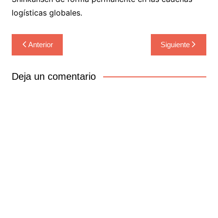
logísticas globales.
Navegación
Anterior
Siguiente
de
entradas
Deja un comentario