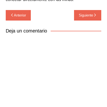
Navegación
Anterior
Siguiente
de
entradas
Deja un comentario