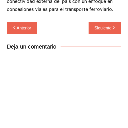
conectividad externa del país con un enfoque en
concesiones viales para el transporte ferroviario.
Navegación
Anterior
Siguiente
de
entradas
Deja un comentario