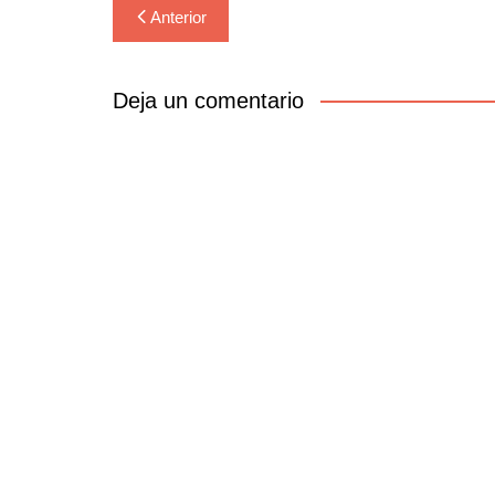
Navegación
Anterior
de
entradas
Deja un comentario