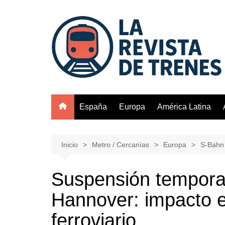
Saltar
al
contenido
España
Europa
América Latina
Inicio
Metro / Cercanías
Europa
S-Bahn
Suspensión temporal
Hannover: impacto e
ferroviario