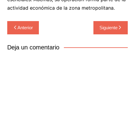
actividad económica de la zona metropolitana.
Navegación
Anterior
Siguiente
de
entradas
Deja un comentario