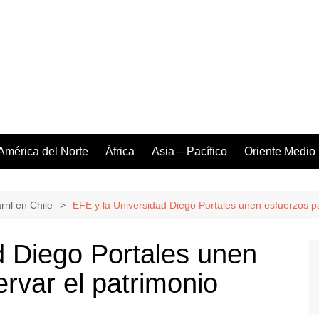
América del Norte
África
Asia – Pacífico
Oriente Medio
rril en Chile
EFE y la Universidad Diego Portales unen esfuerzos par
d Diego Portales unen
rvar el patrimonio