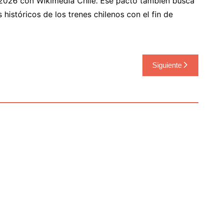
2026 con Wikimedia Chile. Ese pacto también busca
 históricos de los trenes chilenos con el fin de
Siguiente