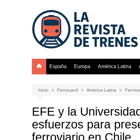
Saltar
al
contenido
España
Europa
América Latina
Inicio
Ferrocarril
América Latina
Ferroca
EFE y la Universida
esfuerzos para prese
ferroviario en Chile