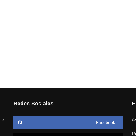
Redes Sociales
E
de
A
Facebook
P