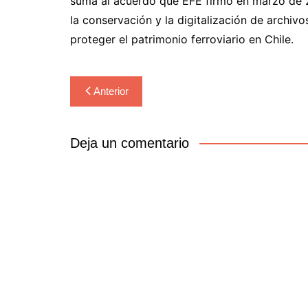
suma al acuerdo que EFE firmó en marzo de 
la conservación y la digitalización de archivos
proteger el patrimonio ferroviario en Chile.
Navegación
Anterior
de
entradas
Deja un comentario