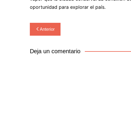
oportunidad para explorar el país.
Navegación
Anterior
de
entradas
Deja un comentario