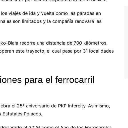
los viajes de ida y vuelta como las paradas en
onales son limitados y la compañía renovará las
ko-Biała recorre una distancia de 700 kilómetros.
 operan este trayecto, el cual pasa por 31 localidades
es para el ferrocarril
ebra el 25º aniversario de PKP Intercity. Asimismo,
s Estatales Polacos.
 declarado el 2026 como el Año de los Ferrocarriles