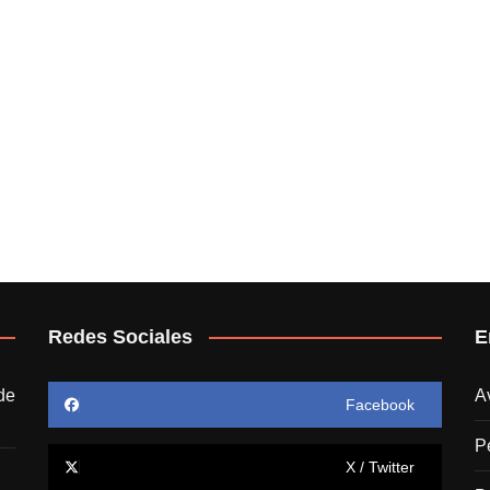
Redes Sociales
E
de
A
Facebook
P
X / Twitter