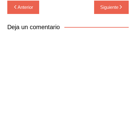
Navegación
Anterior
Siguiente
de
entradas
Deja un comentario