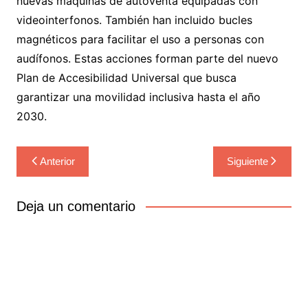
nuevas máquinas de autoventa equipadas con
videointerfonos. También han incluido bucles
magnéticos para facilitar el uso a personas con
audífonos. Estas acciones forman parte del nuevo
Plan de Accesibilidad Universal que busca
garantizar una movilidad inclusiva hasta el año
2030.
Navegación
Anterior
Siguiente
de
entradas
Deja un comentario