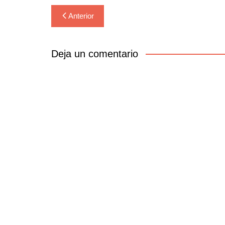
Navegación
Anterior
de
entradas
Deja un comentario