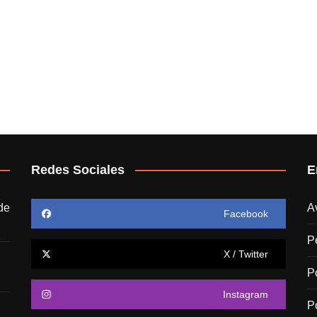
Redes Sociales
E
de
A
Facebook
P
X / Twitter
P
Instagram
P