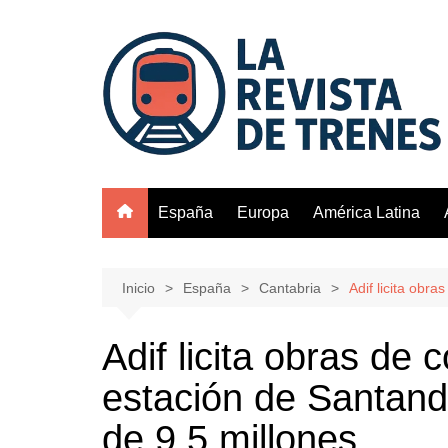
Saltar
al
contenido
España
Europa
América Latina
Inicio
España
Cantabria
Adif licita obr
Adif licita obras de
estación de Santand
de 9,5 millones