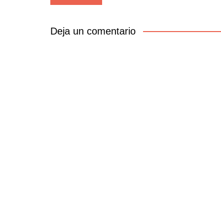
de
entradas
Deja un comentario