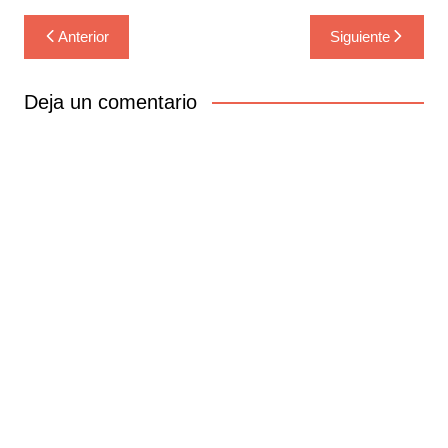
Navegación
Anterior
Siguiente
de
entradas
Deja un comentario