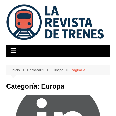
Saltar
al
contenido
Inicio
Ferrocarril
Europa
Página 3
Categoría:
Europa