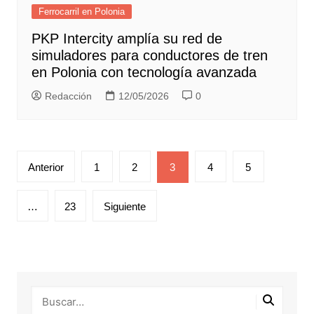
Ferrocarril en Polonia
PKP Intercity amplía su red de
simuladores para conductores de tren
en Polonia con tecnología avanzada
Redacción
12/05/2026
0
Paginación
Anterior
1
2
3
4
5
de
entradas
…
23
Siguiente