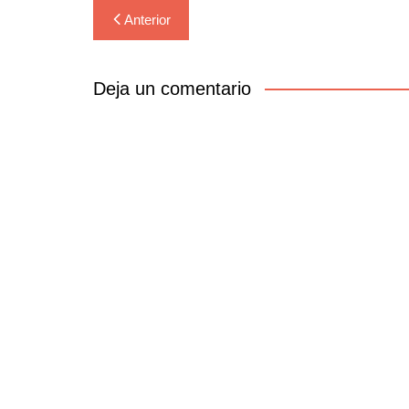
Navegación
Anterior
de
entradas
Deja un comentario