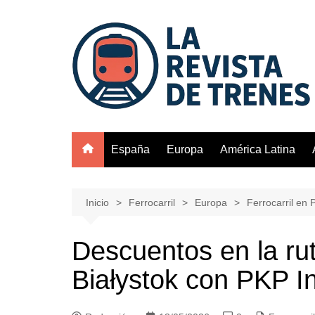
Saltar
al
contenido
España
Europa
América Latina
Inicio
Ferrocarril
Europa
Ferrocarril en 
Descuentos en la rut
Białystok con PKP In