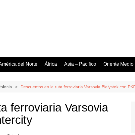
América del Norte
África
Asia – Pacífico
Oriente Medio
Polonia
Descuentos en la ruta ferroviaria Varsovia Białystok con PKP
a ferroviaria Varsovia
tercity