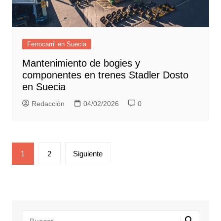
Ferrocarril en Suecia
Mantenimiento de bogies y
componentes en trenes Stadler Dosto
en Suecia
Redacción
04/02/2026
0
Paginación
1
2
Siguiente
de
entradas