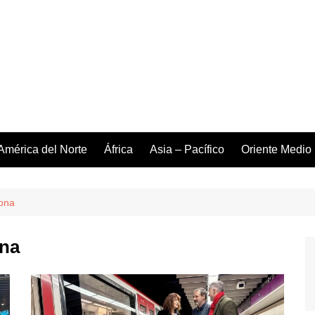
América del Norte
África
Asia – Pacífico
Oriente Medio
lona
ona