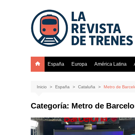
Saltar
al
contenido
España
Europa
América Latina
Inicio
España
Cataluña
Metro de Barce
Categoría:
Metro de Barcel