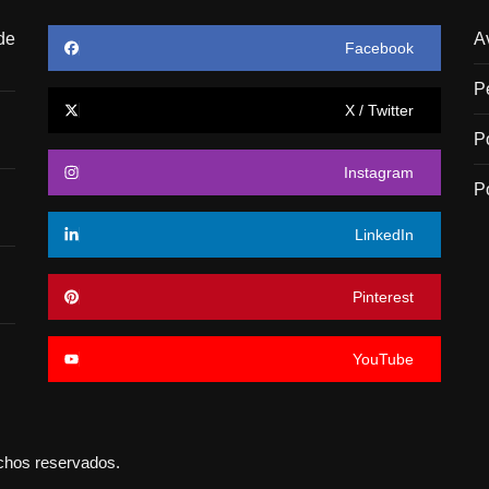
de
A
Facebook
P
X / Twitter
P
Instagram
P
LinkedIn
Pinterest
YouTube
echos reservados.