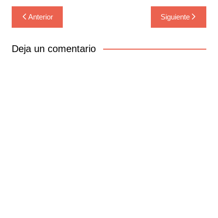
Navegación
Anterior
Siguiente
de
entradas
Deja un comentario