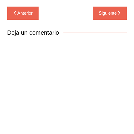
Navegación
Anterior
Siguiente
de
entradas
Deja un comentario