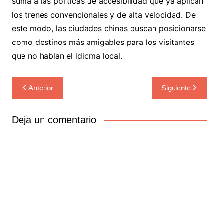
suma a las políticas de accesibilidad que ya aplican
los trenes convencionales y de alta velocidad. De
este modo, las ciudades chinas buscan posicionarse
como destinos más amigables para los visitantes
que no hablan el idioma local.
Navegación
Anterior
Siguiente
de
entradas
Deja un comentario