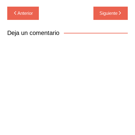
Navegación
Anterior
Siguiente
de
entradas
Deja un comentario