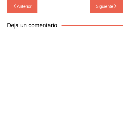
Navegación
Anterior
Siguiente
de
entradas
Deja un comentario