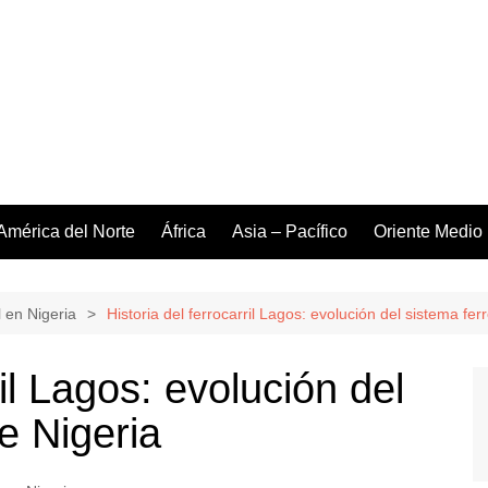
América del Norte
África
Asia – Pacífico
Oriente Medio
l en Nigeria
Historia del ferrocarril Lagos: evolución del sistema fer
ril Lagos: evolución del
e Nigeria