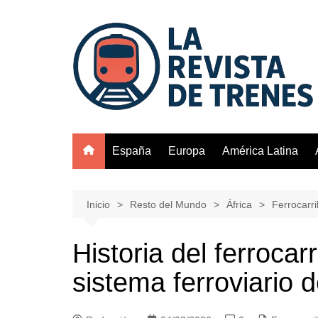
Saltar
al
contenido
España
Europa
América Latina
Inicio
Resto del Mundo
África
Ferrocarri
Historia del ferrocar
sistema ferroviario d