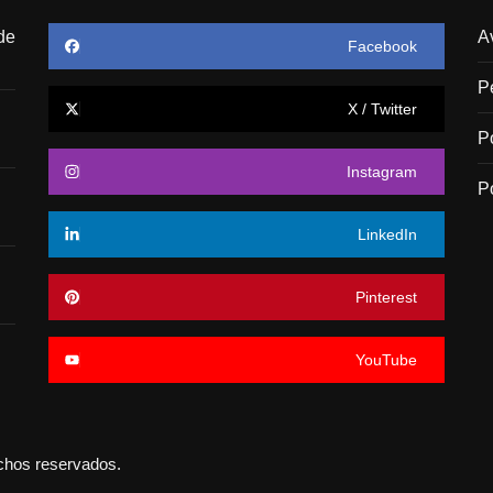
de
A
Facebook
P
X / Twitter
P
Instagram
P
LinkedIn
Pinterest
YouTube
echos reservados.