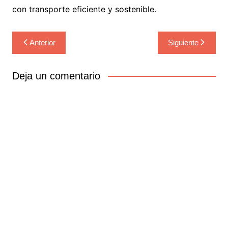
con transporte eficiente y sostenible.
Navegación
Anterior
Siguiente
de
entradas
Deja un comentario