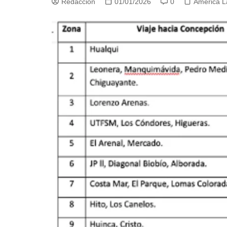
Redacción
01/01/2026
0
América L