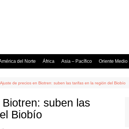
América del Norte
África
Asia – Pacífico
Oriente Medio
Ajuste de precios en Biotren: suben las tarifas en la región del Biobío
 Biotren: suben las
del Biobío